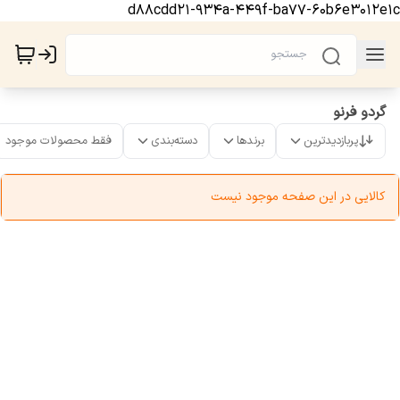
d88cdd21-934a-449f-ba77-60b6e3012e1c
گردو فرنو
پربازدیدترین
برندها
دسته‌بندی
فقط محصولات موجود
کالایی در این صفحه موجود نیست