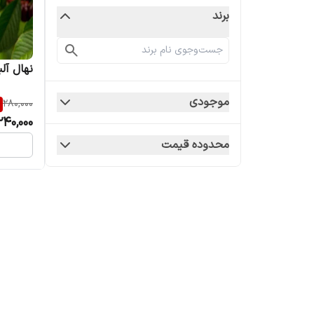
برند
نهال آلب
موجودی
280,000
240,000
محدوده قیمت