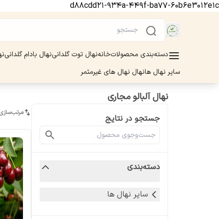
d88cdd21-934a-449f-ba77-60b6e3012e1c
دسته‌بندی محصولات
خانه
نهال توت گلدانی
نهال بادام گلدانی
نه
سایر نهال ها
نهال نهال های غیرمثمر
نهال آلبالو مجاری
مرتب‌سازی
جستجو در نتایج
دسته‌بندی
سایر نهال ها