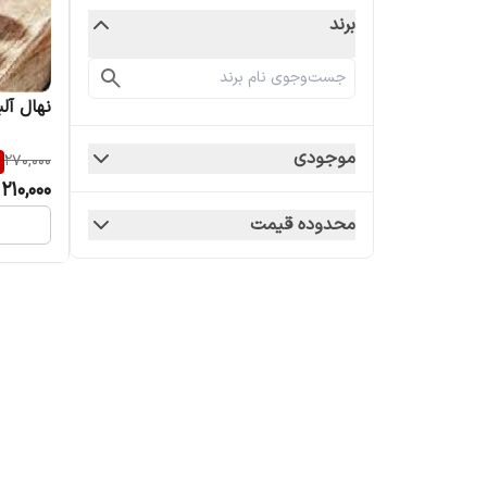
برند
نهال آلب
موجودی
270,000
210,000
محدوده قیمت