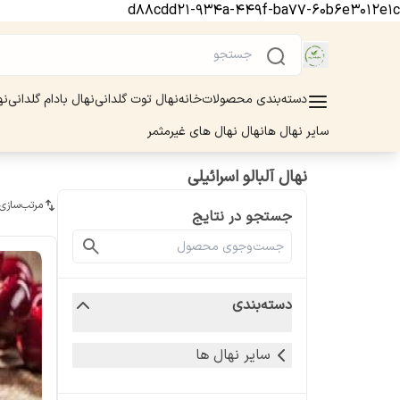
d88cdd21-934a-449f-ba77-60b6e3012e1c
دسته‌بندی محصولات
خانه
نهال توت گلدانی
نهال بادام گلدانی
نه
سایر نهال ها
نهال نهال های غیرمثمر
نهال آلبالو اسرائیلی
مرتب‌سازی
جستجو در نتایج
دسته‌بندی
سایر نهال ها