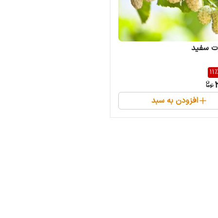
وت سفید
11
%
افزودن به سبد