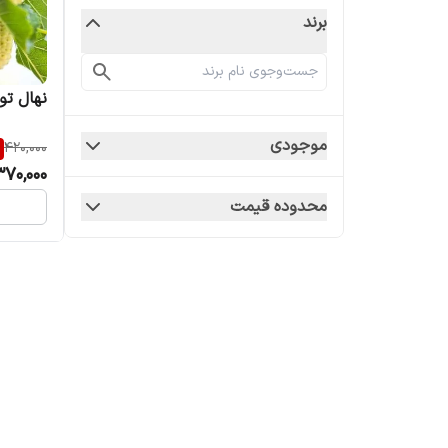
برند
نهال ت
موجودی
420,000
370,000
محدوده قیمت