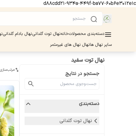
d88cdd21-934a-449f-ba77-60b6e3012e1c
دسته‌بندی محصولات
خانه
نهال توت گلدانی
نهال بادام گلدانی
نه
سایر نهال ها
نهال نهال های غیرمثمر
نهال توت سفید
مرتب‌سازی
جستجو در نتایج
دسته‌بندی
نهال توت گلدانی