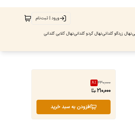
ورود | ثبت‌نام
ی
نهال زردآلو گلدانی
نهال گردو گلدانی
نهال گلابی گلدانی
8
%
230,000
210,000
افزودن به سبد خرید