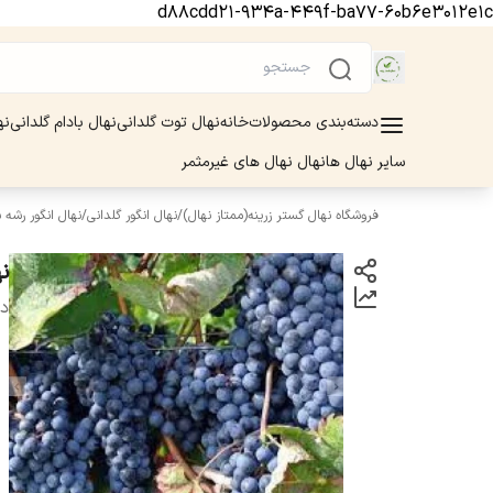
d88cdd21-934a-449f-ba77-60b6e3012e1c
دسته‌بندی محصولات
خانه
نهال توت گلدانی
نهال بادام گلدانی
نه
سایر نهال ها
نهال نهال های غیرمثمر
فروشگاه نهال گستر زرینه(ممتاز نهال)
/
نهال انگور گلدانی
/
نهال انگور رشه
ن
دس