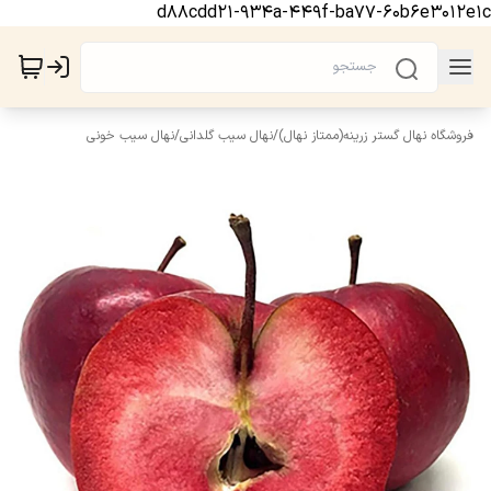
d88cdd21-934a-449f-ba77-60b6e3012e1c
فروشگاه نهال گستر زرینه(ممتاز نهال)
/
نهال سیب گلدانی
/
نهال سیب خونی