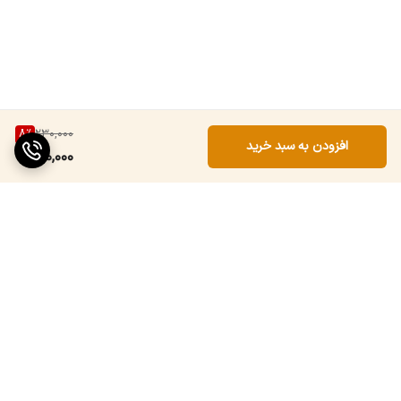
8
%
230,000
افزودن به سبد خرید
210,000
برگشت به بالا