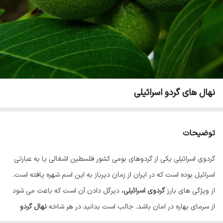
نهال های گردو اسرائیلی
توضیحات
گردوی اسرائیلی یکی از گردوهای بومی کشور فلسطین اشغالی یا به عبارتی
اسرائیل بوده است که در ایران از زمان دیرباز به این اسم شهره یافته است.
از ویژگی های بارز
گردوی اسرائیلی،
دیرگل دادن آن است که باعث می شود
از سرمای بهاره در امان باشد. جالب است بدانید در هر شاخه
نهال گردو
اسرائیلی؛
در زمان باردهی ۵ تا ۲۵ عدد گردو به صورت خوشه ای رشد می